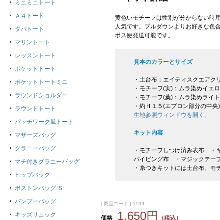
ミニミニトート
Ａ４トート
黄色いモチーフは性別が分からない時
人気です。プルダウンよりお好きな色
タパトート
ポス便発送可能です。
マリントート
レッスントート
見本のカラーとサイズ
ポケットトート
・土台布：エイティスクエアク
ポケットトートミニ
・モチーフ(実)：ムラ染めイエ
ラウンドショルダー
・モチーフ(葉)：ムラ染めライ
・約Ｈ１５(エプロン部分の中央)
ラウンドトート
生地参照ウィンドウを開く。
パッチワーク風トート
キット内容
マザーズバッグ
グラニーバッグ
・モチーフしつけ済み表布 ・キ
パイピング布 ・マジックテープ
マチ付きグラニーバッグ
・糸つきキットには土台布、モ
ヒップバッグ
ボストンバッグ Ｓ
バンブーバッグ
[ 商品コード ] 5199
1,650円
キッズリュック
価格
（税込）