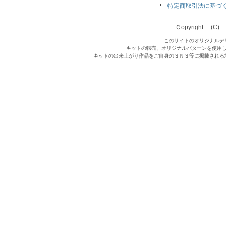
特定商取引法に基づ
Ｃopyright (C) Qu
このサイトのオリジナルデ
キットの転売、オリジナルパターンを使用
キットの出来上がり作品をご自身のＳＮＳ等に掲載される