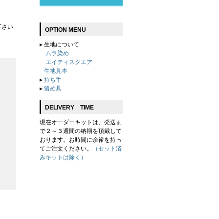
下さい
OPTION MENU
▸
生地について
ムラ染め
エイティスクエア
生地見本
▸
持ち手
▸
留め具
DELIVERY TIME
現在オーダーキットは、発送ま
で２～３週間の納期を頂戴して
おります。お時間に余裕を持っ
てご注文ください。
（セット済
みキットは除く）