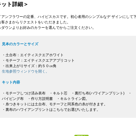
キット詳細＞
イアンフラワーの定番、ハイビスカスです。初心者用のシンプルなデ ザインにして
お客さまからリクエストをいただきました。
ルダウンよりお好みのカラーを選んでからご注文ください。
見本のカラーとサイズ
・土台布：エイティスクエアホワイト
・モチーフ：エイティスクエアアプリコット
・出来上がりサイズ：約５０㎝角
生地参照ウィンドウを開く。
キット内容
・モチーフしつけ済み表布 ・キルト芯 ・裏打ち布(ハワイアンプリント) ・
パイピング布 ・作り方説明書 ・キルトライン図。
・糸つきキットには土台布、モチーフと同系色の糸が付きます。
・裏布のハワイアンプリントはこちらでお選びいたします。