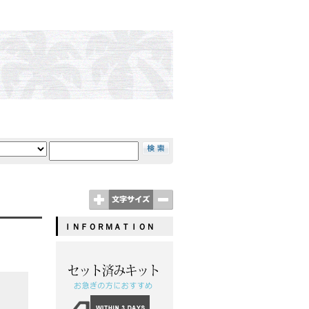
ＩＮＦＯＲＭＡＴＩＯＮ