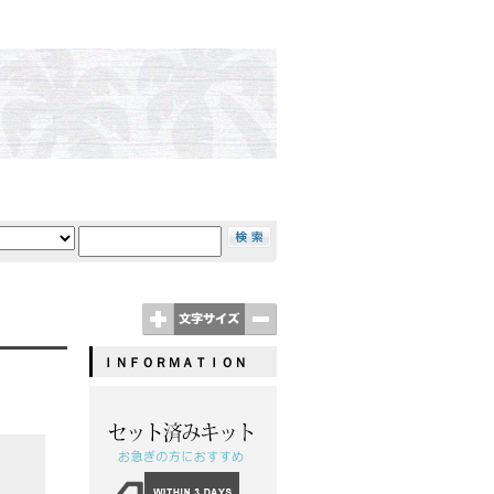
ＩＮＦＯＲＭＡＴＩＯＮ