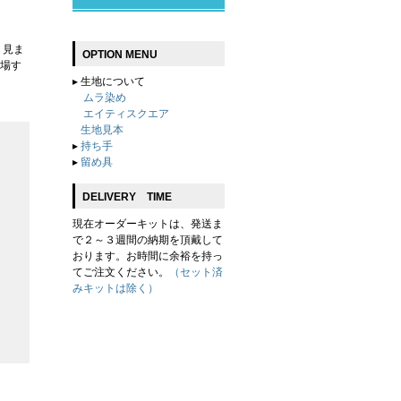
く見ま
OPTION MENU
場す
▸
生地について
ムラ染め
エイティスクエア
生地見本
▸
持ち手
▸
留め具
DELIVERY TIME
現在オーダーキットは、発送ま
で２～３週間の納期を頂戴して
おります。お時間に余裕を持っ
てご注文ください。
（セット済
みキットは除く）