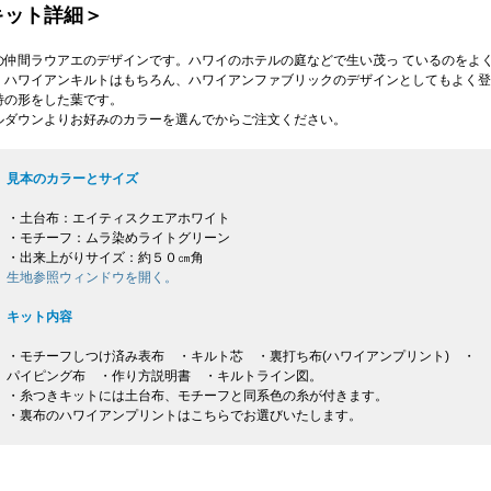
キット詳細＞
の仲間ラウアエのデザインです。ハワイのホテルの庭などで生い茂っ ているのをよ
。ハワイアンキルトはもちろん、ハワイアンファブリックのデザインとしてもよく登
特の形をした葉です。
ルダウンよりお好みのカラーを選んでからご注文ください。
見本のカラーとサイズ
・土台布：エイティスクエアホワイト
・モチーフ：ムラ染めライトグリーン
・出来上がりサイズ：約５０㎝角
生地参照ウィンドウを開く。
キット内容
・モチーフしつけ済み表布 ・キルト芯 ・裏打ち布(ハワイアンプリント) ・
パイピング布 ・作り方説明書 ・キルトライン図。
・糸つきキットには土台布、モチーフと同系色の糸が付きます。
・裏布のハワイアンプリントはこちらでお選びいたします。