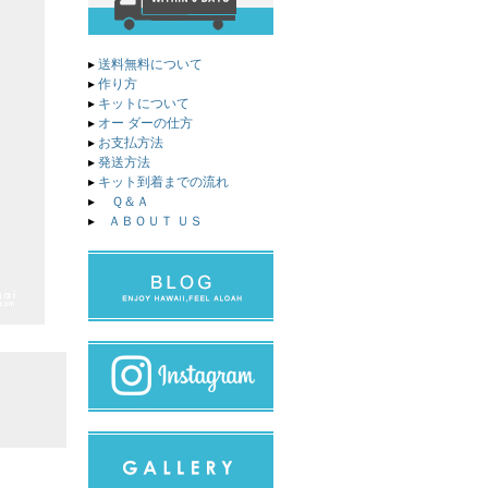
▸
送料無料について
▸
作り方
▸
キットについて
▸
オー ダーの仕方
▸
お支払方法
▸
発送方法
▸
キット到着までの流れ
▸
Ｑ＆Ａ
▸
ＡＢＯＵＴ ＵＳ