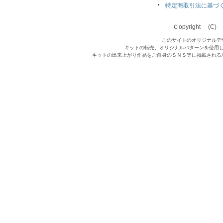
特定商取引法に基づ
Ｃopyright (C) Qu
このサイトのオリジナルデ
キットの転売、オリジナルパターンを使用
キットの出来上がり作品をご自身のＳＮＳ等に掲載される