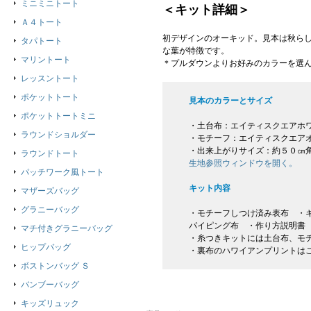
ミニミニトート
＜キット詳細＞
Ａ４トート
初デザインのオーキッド。見本は秋らし
タパトート
な葉が特徴です。
マリントート
＊プルダウンよりお好みのカラーを選
レッスントート
ポケットトート
見本のカラーとサイズ
ポケットトートミニ
・土台布：エイティスクエアホ
ラウンドショルダー
・モチーフ：エイティスクエア
・出来上がりサイズ：約５０㎝
ラウンドトート
生地参照ウィンドウを開く。
パッチワーク風トート
キット内容
マザーズバッグ
グラニーバッグ
・モチーフしつけ済み表布 ・キ
パイピング布 ・作り方説明書
マチ付きグラニーバッグ
・糸つきキットには土台布、モ
ヒップバッグ
・裏布のハワイアンプリントは
ボストンバッグ Ｓ
バンブーバッグ
キッズリュック