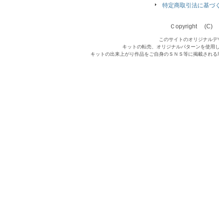
特定商取引法に基づ
Ｃopyright (C) Qu
このサイトのオリジナルデ
キットの転売、オリジナルパターンを使用
キットの出来上がり作品をご自身のＳＮＳ等に掲載される