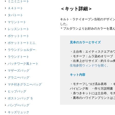
ミニミニトート
＜キット詳細＞
Ａ４トート
タパトート
キルト・ラナイオープン当初のデザイン
マリントート
した。
＊プルダウンよりお好みのカラーを選
レッスントート
ポケットトート
見本のカラーとサイズ
ポケットトートミニ
ラウンドショルダー
・土台布：エイティスクエアホ
・モチーフ：ムラ染めオリーブ
ラウンドトート
・出来上がりサイズ：約５０㎝
パッチワーク風トート
生地参照ウィンドウを開く。
マザーズバッグ
キット内容
グラニーバッグ
・モチーフしつけ済み表布 ・キ
マチ付きグラニーバッグ
パイピング布 ・作り方説明書
ヒップバッグ
・糸つきキットには土台布、モ
・裏布のハワイアンプリントは
ボストンバッグ Ｓ
バンブーバッグ
キッズリュック