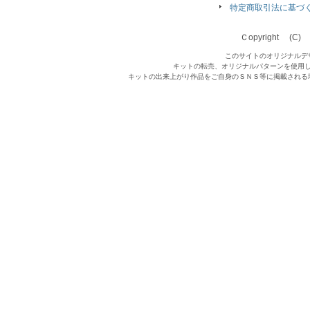
特定商取引法に基づ
Ｃopyright (C) Qu
このサイトのオリジナルデ
キットの転売、オリジナルパターンを使用
キットの出来上がり作品をご自身のＳＮＳ等に掲載される