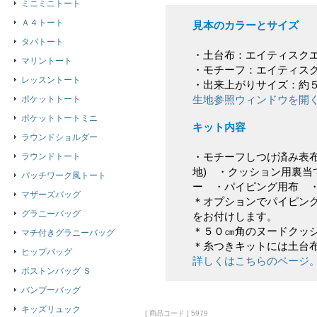
ミニミニトート
Ａ４トート
見本のカラーとサイズ
タパトート
・土台布：エイティスク
マリントート
・モチーフ：エイティス
レッスントート
・出来上がりサイズ：約
生地参照ウィンドウを開
ポケットトート
ポケットトートミニ
キット内容
ラウンドショルダー
・モチーフしつけ済み表布
ラウンドトート
地) ・クッション用裏当
パッチワーク風トート
ー ・パイピング用布 
マザーズバッグ
＊オプションでパイピン
グラニーバッグ
をお付けします。
＊５０㎝角のヌードクッ
マチ付きグラニーバッグ
＊糸つきキットには土台
ヒップバッグ
詳しくはこちらのページ
ボストンバッグ Ｓ
バンブーバッグ
キッズリュック
[ 商品コード ] 5979