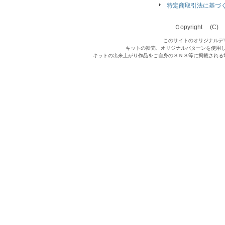
特定商取引法に基づ
Ｃopyright (C) Qu
このサイトのオリジナルデ
キットの転売、オリジナルパターンを使用
キットの出来上がり作品をご自身のＳＮＳ等に掲載される