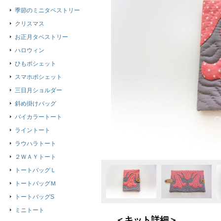
季節のミニタペストリー
クリスマス
お正月タペストリー
ハロウィン
ひもポシェット
スマホポシェット
三日月ショルダー
斜め掛けバッグ
バイカラートート
ライントート
ラウハラトート
２ＷＡＹトート
トートバッグＬ
トートバッグＭ
トートバッグS
ミニトート
＜キット詳細＞