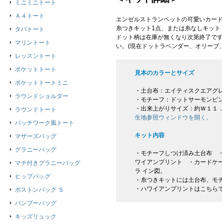
ミニミニトート
Ａ４トート
エンゼルストランペットの可愛いカー
糸つきキット1点、または糸なしキット
タパトート
ドット柄は在庫が無くなり次第終了で
マリントート
い。(現在ドットラベンダー、オリーブ
レッスントート
ポケットトート
見本のカラーとサイズ
ポケットトートミニ
・土台布：エイティスクエアグ
ラウンドショルダー
・モチーフ：ドットサーモンピ
・出来上がりサイズ：約Ｗ１１．
ラウンドトート
生地参照ウィンドウを開く。
パッチワーク風トート
キット内容
マザーズバッグ
グラニーバッグ
・モチーフしつけ済み土台布 ・
ワイアンプリント ・カードケ
マチ付きグラニーバッグ
ラ イン図。
ヒップバッグ
・糸つきキットには土台布、モ
・ハワイアンプリントはこちら
ボストンバッグ Ｓ
バンブーバッグ
キッズリュック