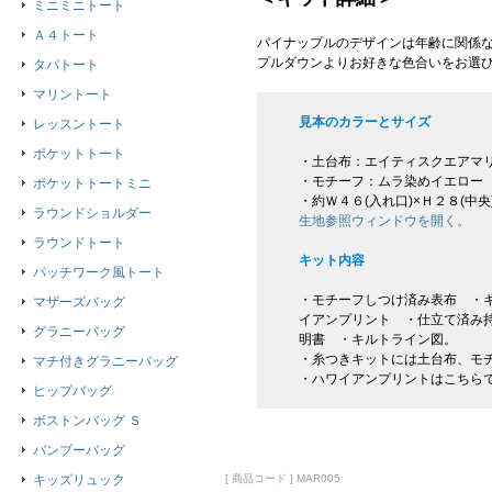
ミニミニトート
Ａ４トート
パイナップルのデザインは年齢に関係
プルダウンよりお好きな色合いをお選
タパトート
マリントート
見本のカラーとサイズ
レッスントート
ポケットトート
・土台布：エイティスクエアマ
・モチーフ：ムラ染めイエロー
ポケットトートミニ
・約Ｗ４６(入れ口)×Ｈ２８(中
ラウンドショルダー
生地参照ウィンドウを開く。
ラウンドトート
キット内容
パッチワーク風トート
・モチーフしつけ済み表布 ・キ
マザーズバッグ
イアンプリント ・仕立て済み持
グラニーバッグ
明書 ・キルトライン図。
・糸つきキットには土台布、モ
マチ付きグラニーバッグ
・ハワイアンプリントはこちら
ヒップバッグ
ボストンバッグ Ｓ
バンブーバッグ
[ 商品コード ] MAR005
キッズリュック