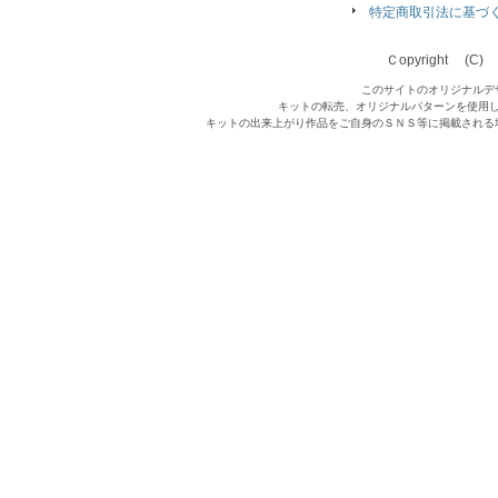
特定商取引法に基づ
Ｃopyright (C) Qu
このサイトのオリジナルデ
キットの転売、オリジナルパターンを使用
キットの出来上がり作品をご自身のＳＮＳ等に掲載される