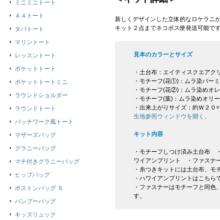
ミニミニトート
Ａ４トート
新しくデザインした立体的なロケラニが
キット２点までネコポス便発送可能で
タパトート
マリントート
見本のカラーとサイズ
レッスントート
ポケットトート
・土台布：エイティスクエアク
・モチーフ(花①)：ムラ染バー
ポケットトートミニ
・モチーフ(花②)：ムラ染めオ
ラウンドショルダー
・モチーフ(葉)：ムラ染めオリ
・出来上がりサイズ：約Ｗ２０
ラウンドトート
生地参照ウィンドウを開く。
パッチワーク風トート
キット内容
マザーズバッグ
グラニーバッグ
・モチーフしつけ済み土台布 ・
ワイアンプリント ・ファスナ
マチ付きグラニーバッグ
・糸つきキットには土台布、モ
ヒップバッグ
・ハワイアンプリントはこちら
・ファスナーはモチーフと同色
ボストンバッグ Ｓ
す。
バンブーバッグ
キッズリュック