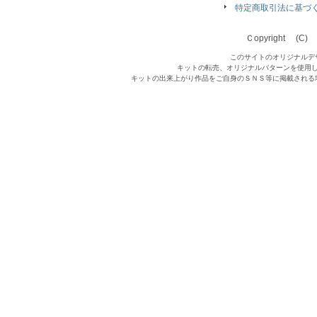
特定商取引法に基づ
Ｃopyright (C) Qu
このサイトのオリジナルデ
キットの転売、オリジナルパターンを使用
キットの出来上がり作品をご自身のＳＮＳ等に掲載される