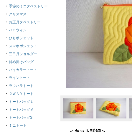
季節のミニタペストリー
クリスマス
お正月タペストリー
ハロウィン
ひもポシェット
スマホポシェット
三日月ショルダー
斜め掛けバッグ
バイカラートート
ライントート
ラウハラトート
２ＷＡＹトート
トートバッグＬ
トートバッグＭ
トートバッグS
ミニトート
＜キット詳細＞