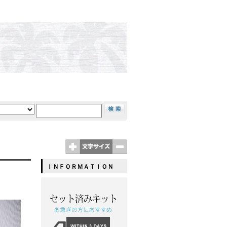
ＩＮＦＯＲＭＡＴＩＯＮ