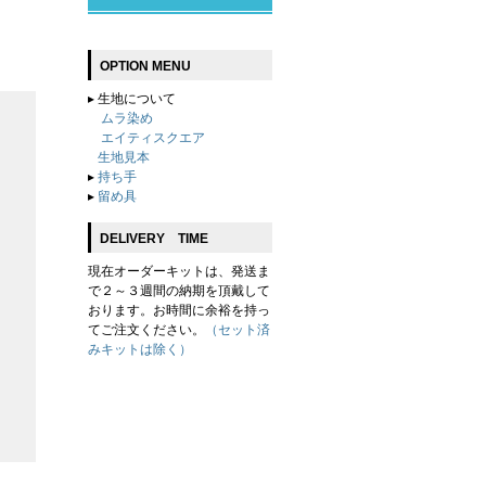
OPTION MENU
▸
生地について
ムラ染め
エイティスクエア
生地見本
▸
持ち手
▸
留め具
DELIVERY TIME
現在オーダーキットは、発送ま
で２～３週間の納期を頂戴して
おります。お時間に余裕を持っ
てご注文ください。
（セット済
みキットは除く）