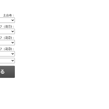
土台布：
フ（花①)：
フ（花②)：
フ（花③)：