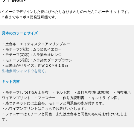
のイメージでデザインした夏にぴったりなひまわりのぺたんこポーチ キットです。
ト２点までネコポス便発送可能です。
見本のカラーとサイズ
・土台布：エイティスクエアマリンブルー
・モチーフ(花①)：ムラ染めイエロー
・モチーフ(花②)：ムラ染めオレンジ
・モチーフ(花③)：ムラ染めダークブラウン
・出来上がりサイズ：約Ｗ２０×Ｈ１５㎝
生地参照ウィンドウを開く。
キット内容
・モチーフしつけ済み土台布 ・キルト芯 ・裏打ち布(生 成無地) ・内布用ハ
ワイアンプリント ・ファスナー ・作り方説明書 ・キルトラ イン図。
・糸つきキットには土台布、モチーフと同系色の糸が付きます。
・ハワイアンプリントはこちらでお選びいたします。
・ファスナーはモチーフと同色、または土台布と同色のものをお付けいたしま
す。