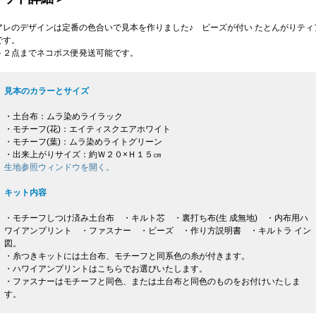
アレのデザインは定番の色合いで見本を作りました♪ ビーズが付い たとんがりティ
です。
ト２点までネコポス便発送可能です。
見本のカラーとサイズ
・土台布：ムラ染めライラック
・モチーフ(花)：エイティスクエアホワイト
・モチーフ(葉)：ムラ染めライトグリーン
・出来上がりサイズ：約Ｗ２０×Ｈ１５㎝
生地参照ウィンドウを開く。
キット内容
・モチーフしつけ済み土台布 ・キルト芯 ・裏打ち布(生 成無地) ・内布用ハ
ワイアンプリント ・ファスナー ・ビーズ ・作り方説明書 ・キルトラ イン
図。
・糸つきキットには土台布、モチーフと同系色の糸が付きます。
・ハワイアンプリントはこちらでお選びいたします。
・ファスナーはモチーフと同色、または土台布と同色のものをお付けいたしま
す。