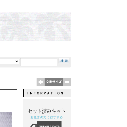
ＩＮＦＯＲＭＡＴＩＯＮ