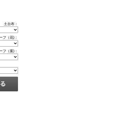
土台布：
ーフ（花)：
ーフ（葉)：