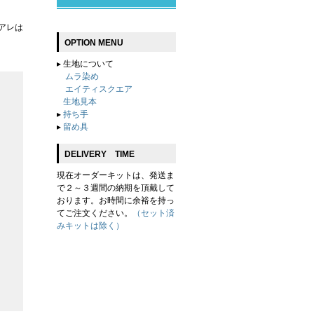
アレは
OPTION MENU
▸
生地について
ムラ染め
エイティスクエア
生地見本
▸
持ち手
▸
留め具
DELIVERY TIME
現在オーダーキットは、発送ま
で２～３週間の納期を頂戴して
おります。お時間に余裕を持っ
てご注文ください。
（セット済
みキットは除く）