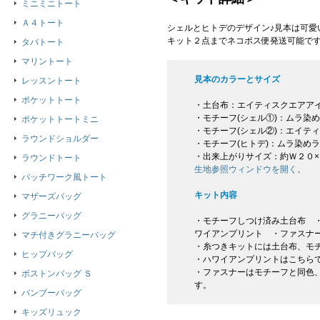
ミニミニトート
Ａ４トート
シェルとヒトデのデザイン♪見本は可愛
キット２点までネコポス便発送可能で
タパトート
マリントート
見本のカラーとサイズ
レッスントート
ポケットトート
・土台布：エイティスクエアア
・モチーフ(シェル①)：ムラ染
ポケットトートミニ
・モチーフ(シェル②)：エイテ
ラウンドショルダー
・モチーフ(ヒトデ)：ムラ染め
・出来上がりサイズ：約Ｗ２０
ラウンドトート
生地参照ウィンドウを開く。
パッチワーク風トート
キット内容
マザーズバッグ
グラニーバッグ
・モチーフしつけ済み土台布 ・
ワイアンプリント ・ファスナ
マチ付きグラニーバッグ
・糸つきキットには土台布、モ
ヒップバッグ
・ハワイアンプリントはこちら
・ファスナーはモチーフと同色
ボストンバッグ Ｓ
す。
バンブーバッグ
キッズリュック