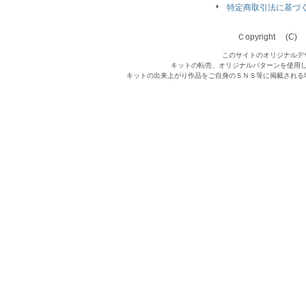
特定商取引法に基づ
Ｃopyright (C) Qu
このサイトのオリジナルデ
キットの転売、オリジナルパターンを使用
キットの出来上がり作品をご自身のＳＮＳ等に掲載される