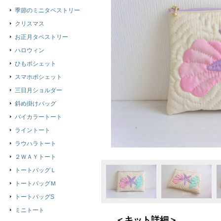
季節のミニタペストリー
クリスマス
お正月タペストリー
ハロウィン
ひもポシェット
スマホポシェット
三日月ショルダー
斜め掛けバッグ
バイカラートート
ライントート
ラウハラトート
２ＷＡＹトート
トートバッグＬ
トートバッグＭ
トートバッグS
ミニトート
＜キット詳細＞