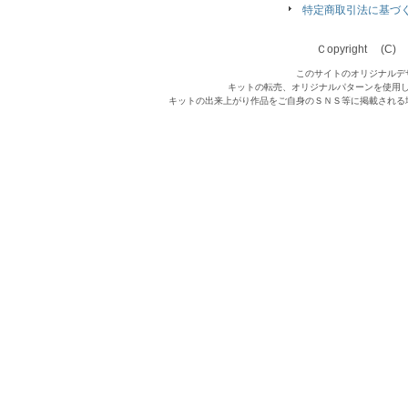
特定商取引法に基づ
Ｃopyright (C) Qu
このサイトのオリジナルデ
キットの転売、オリジナルパターンを使用
キットの出来上がり作品をご自身のＳＮＳ等に掲載される