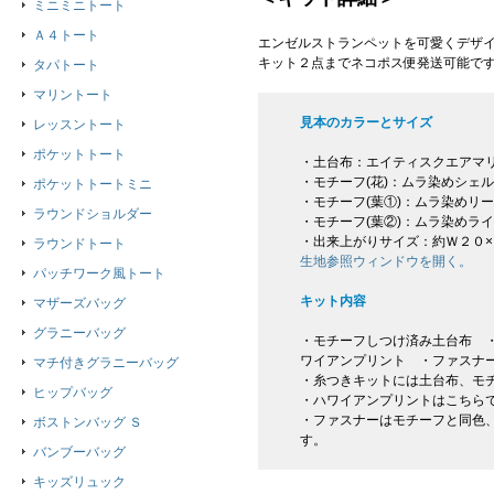
ミニミニトート
Ａ４トート
エンゼルストランペットを可愛くデザイ
キット２点までネコポス便発送可能で
タパトート
マリントート
見本のカラーとサイズ
レッスントート
ポケットトート
・土台布：エイティスクエアマ
・モチーフ(花)：ムラ染めシェ
ポケットトートミニ
・モチーフ(葉①)：ムラ染めリ
ラウンドショルダー
・モチーフ(葉②)：ムラ染めラ
・出来上がりサイズ：約Ｗ２０
ラウンドトート
生地参照ウィンドウを開く。
パッチワーク風トート
キット内容
マザーズバッグ
グラニーバッグ
・モチーフしつけ済み土台布 ・
ワイアンプリント ・ファスナ
マチ付きグラニーバッグ
・糸つきキットには土台布、モ
ヒップバッグ
・ハワイアンプリントはこちら
・ファスナーはモチーフと同色
ボストンバッグ Ｓ
す。
バンブーバッグ
キッズリュック