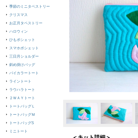
季節のミニタペストリー
クリスマス
お正月タペストリー
ハロウィン
ひもポシェット
スマホポシェット
三日月ショルダー
斜め掛けバッグ
バイカラートート
ライントート
ラウハラトート
２ＷＡＹトート
トートバッグＬ
トートバッグＭ
トートバッグS
ミニトート
＜キット詳細＞