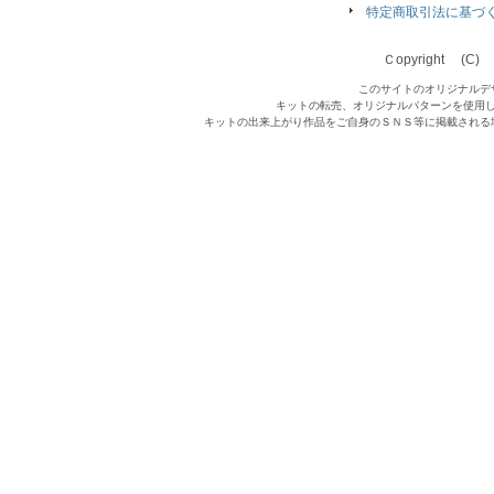
特定商取引法に基づ
Ｃopyright (C) Qu
このサイトのオリジナルデ
キットの転売、オリジナルパターンを使用
キットの出来上がり作品をご自身のＳＮＳ等に掲載される