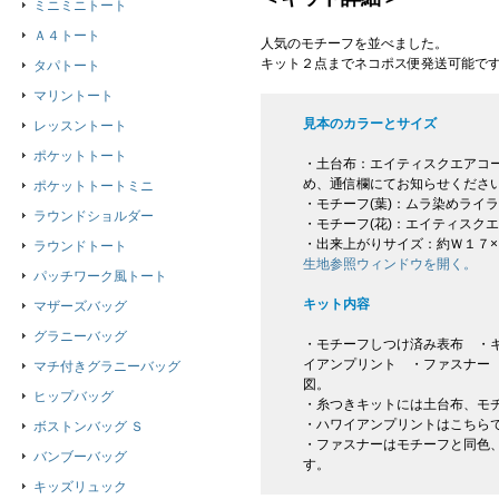
ミニミニトート
Ａ４トート
人気のモチーフを並べました。
キット２点までネコポス便発送可能で
タパトート
マリントート
見本のカラーとサイズ
レッスントート
ポケットトート
・土台布：エイティスクエアコー
め、通信欄にてお知らせください
ポケットトートミニ
・モチーフ(葉)：ムラ染めライ
ラウンドショルダー
・モチーフ(花)：エイティスク
・出来上がりサイズ：約Ｗ１７×
ラウンドトート
生地参照ウィンドウを開く。
パッチワーク風トート
キット内容
マザーズバッグ
グラニーバッグ
・モチーフしつけ済み表布 ・キ
イアンプリント ・ファスナー
マチ付きグラニーバッグ
図。
ヒップバッグ
・糸つきキットには土台布、モ
・ハワイアンプリントはこちら
ボストンバッグ Ｓ
・ファスナーはモチーフと同色
バンブーバッグ
す。
キッズリュック