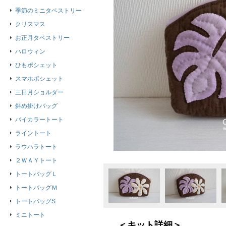
季節のミニタペストリー
クリスマス
お正月タペストリー
ハロウィン
ひもポシェット
スマホポシェット
三日月ショルダー
斜め掛けバッグ
バイカラートート
ライントート
ラウハラトート
２ＷＡＹトート
トートバッグＬ
トートバッグＭ
トートバッグS
ミニトート
＜キット詳細＞