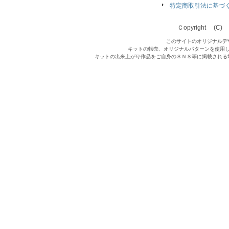
特定商取引法に基づ
Ｃopyright (C) Qu
このサイトのオリジナルデ
キットの転売、オリジナルパターンを使用
キットの出来上がり作品をご自身のＳＮＳ等に掲載される