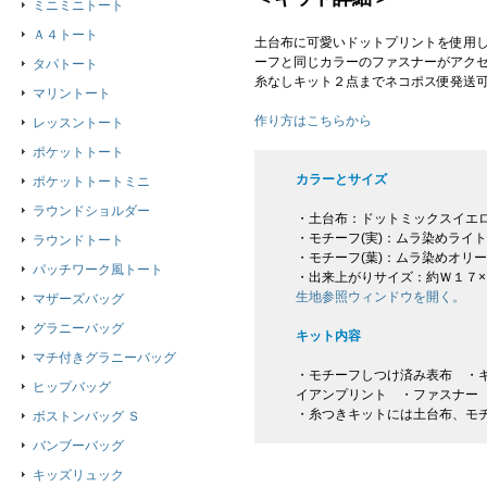
ミニミニトート
Ａ４トート
土台布に可愛いドットプリントを使用
ーフと同じカラーのファスナーがアク
タパトート
糸なしキット２点までネコポス便発送
マリントート
作り方はこちらから
レッスントート
ポケットトート
カラーとサイズ
ポケットトートミニ
ラウンドショルダー
・土台布：ドットミックスイエ
・モチーフ(実)：ムラ染めライ
ラウンドトート
・モチーフ(葉)：ムラ染めオリ
パッチワーク風トート
・出来上がりサイズ：約Ｗ１７
生地参照ウィンドウを開く。
マザーズバッグ
グラニーバッグ
キット内容
マチ付きグラニーバッグ
・モチーフしつけ済み表布 ・キ
ヒップバッグ
イアンプリント ・ファスナー
・糸つきキットには土台布、モ
ボストンバッグ Ｓ
バンブーバッグ
キッズリュック