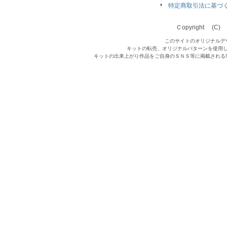
特定商取引法に基づ
Ｃopyright (C) Qu
このサイトのオリジナルデ
キットの転売、オリジナルパターンを使用
キットの出来上がり作品をご自身のＳＮＳ等に掲載される