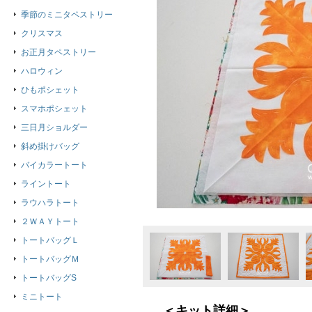
季節のミニタペストリー
クリスマス
お正月タペストリー
ハロウィン
ひもポシェット
スマホポシェット
三日月ショルダー
斜め掛けバッグ
バイカラートート
ライントート
ラウハラトート
２ＷＡＹトート
トートバッグＬ
トートバッグＭ
トートバッグS
ミニトート
＜キット詳細＞