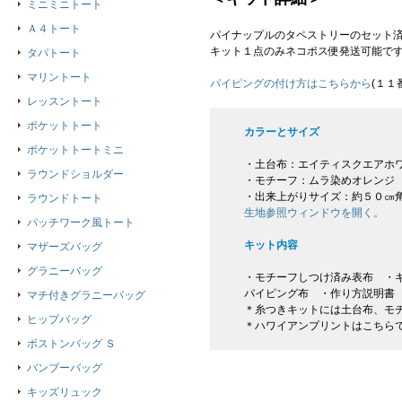
ミニミニトート
Ａ４トート
パイナップルのタペストリーのセット
キット１点のみネコポス便発送可能で
タパトート
マリントート
パイピングの付け方はこちらから
(１１
レッスントート
ポケットトート
カラーとサイズ
ポケットトートミニ
・土台布：エイティスクエアホ
ラウンドショルダー
・モチーフ：ムラ染めオレンジ
・出来上がりサイズ：約５０㎝
ラウンドトート
生地参照ウィンドウを開く。
パッチワーク風トート
キット内容
マザーズバッグ
グラニーバッグ
・モチーフしつけ済み表布 ・キ
パイピング布 ・作り方説明書
マチ付きグラニーバッグ
＊糸つきキットには土台布、モ
ヒップバッグ
＊ハワイアンプリントはこちら
ボストンバッグ Ｓ
バンブーバッグ
キッズリュック