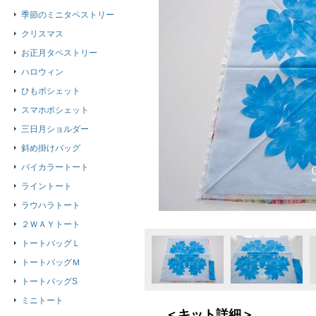
季節のミニタペストリー
クリスマス
お正月タペストリー
ハロウィン
ひもポシェット
スマホポシェット
三日月ショルダー
斜め掛けバッグ
バイカラートート
ライントート
ラウハラトート
２ＷＡＹトート
トートバッグＬ
トートバッグＭ
トートバッグS
ミニトート
＜キット詳細＞