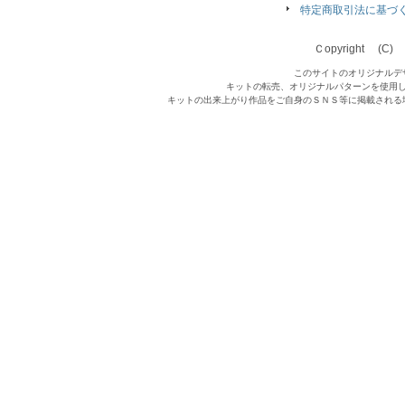
特定商取引法に基づ
Ｃopyright (C) Qu
このサイトのオリジナルデ
キットの転売、オリジナルパターンを使用
キットの出来上がり作品をご自身のＳＮＳ等に掲載される