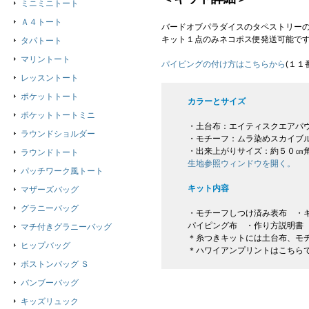
ミニミニトート
Ａ４トート
バードオブパラダイスのタペストリー
キット１点のみネコポス便発送可能で
タパトート
マリントート
パイピングの付け方はこちらから
(１１
レッスントート
ポケットトート
カラーとサイズ
ポケットトートミニ
・土台布：エイティスクエアパ
ラウンドショルダー
・モチーフ：ムラ染めスカイブ
・出来上がりサイズ：約５０㎝
ラウンドトート
生地参照ウィンドウを開く。
パッチワーク風トート
キット内容
マザーズバッグ
グラニーバッグ
・モチーフしつけ済み表布 ・キ
パイピング布 ・作り方説明書
マチ付きグラニーバッグ
＊糸つきキットには土台布、モ
ヒップバッグ
＊ハワイアンプリントはこちら
ボストンバッグ Ｓ
バンブーバッグ
キッズリュック