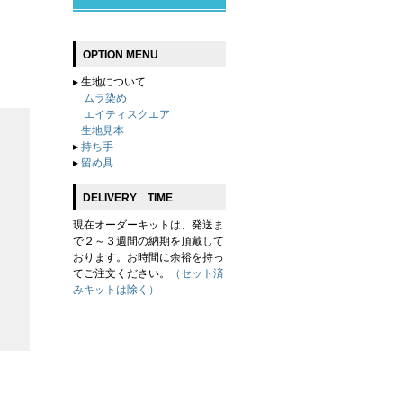
OPTION MENU
▸
生地について
ムラ染め
エイティスクエア
生地見本
▸
持ち手
▸
留め具
DELIVERY TIME
現在オーダーキットは、発送ま
で２～３週間の納期を頂戴して
おります。お時間に余裕を持っ
てご注文ください。
（セット済
みキットは除く）