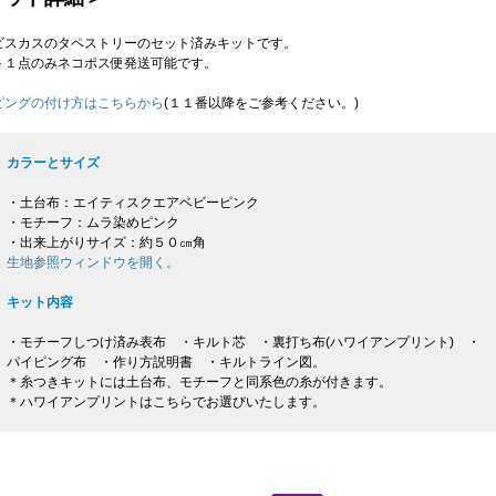
ビスカスのタペストリーのセット済みキットです。
ト１点のみネコポス便発送可能です。
ピングの付け方はこちらから
(１１番以降をご参考ください。)
カラーとサイズ
・土台布：エイティスクエアベビーピンク
・モチーフ：ムラ染めピンク
・出来上がりサイズ：約５０㎝角
生地参照ウィンドウを開く。
キット内容
・モチーフしつけ済み表布 ・キルト芯 ・裏打ち布(ハワイアンプリント) ・
パイピング布 ・作り方説明書 ・キルトライン図。
＊糸つきキットには土台布、モチーフと同系色の糸が付きます。
＊ハワイアンプリントはこちらでお選びいたします。