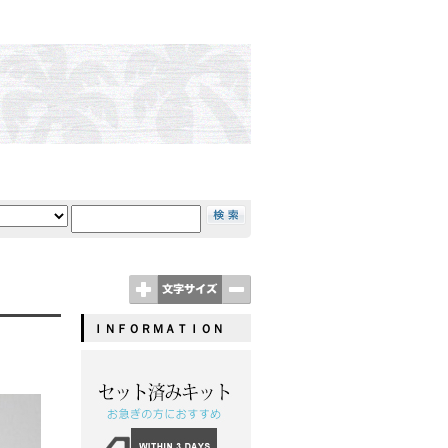
ＩＮＦＯＲＭＡＴＩＯＮ