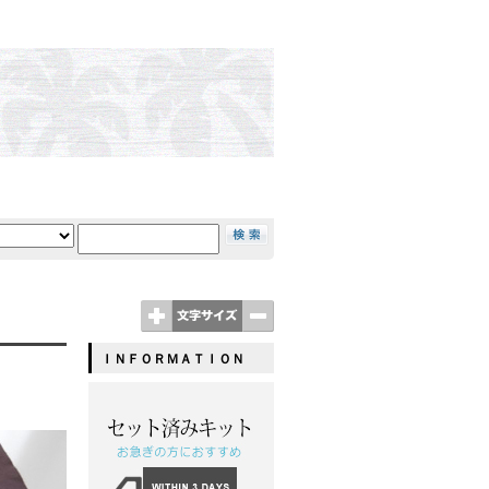
ＩＮＦＯＲＭＡＴＩＯＮ