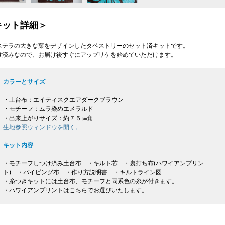
キット詳細＞
ステラの大きな葉をデザインしたタペストリーのセット済キットです。
け済みなので、お届け後すぐにアップリケを始めていただけます。
カラーとサイズ
・土台布：エイティスクエアダークブラウン
・モチーフ：ムラ染めエメラルド
・出来上がりサイズ：約７５㎝角
生地参照ウィンドウを開く。
キット内容
・モチーフしつけ済み土台布 ・キルト芯 ・裏打ち布(ハワイアンプリン
ト) ・パイピング布 ・作り方説明書 ・キルトライン図
・糸つきキットには土台布、モチーフと同系色の糸が付きます。
・ハワイアンプリントはこちらでお選びいたします。