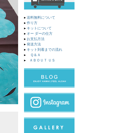
▸
送料無料について
▸
作り方
▸
キットについて
▸
オー ダーの仕方
▸
お支払方法
▸
発送方法
▸
キット到着までの流れ
▸
Ｑ＆Ａ
▸
ＡＢＯＵＴ ＵＳ