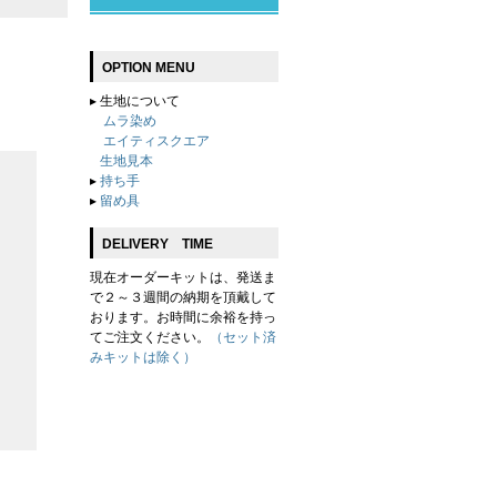
OPTION MENU
▸
生地について
ムラ染め
エイティスクエア
生地見本
▸
持ち手
▸
留め具
DELIVERY TIME
現在オーダーキットは、発送ま
で２～３週間の納期を頂戴して
おります。お時間に余裕を持っ
てご注文ください。
（セット済
みキットは除く）