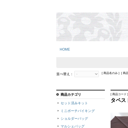
HOME
[ 商品名のみ ] [ 商
並べ替え：
商品カテゴリ
[ 商品コード ]
タペス
セット済みキット
ミニポーチバイキング
ショルダーバッグ
マルシェバッグ