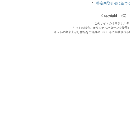
特定商取引法に基づ
Ｃopyright (C) Qu
このサイトのオリジナルデ
キットの転売、オリジナルパターンを使用
キットの出来上がり作品をご自身のＳＮＳ等に掲載される