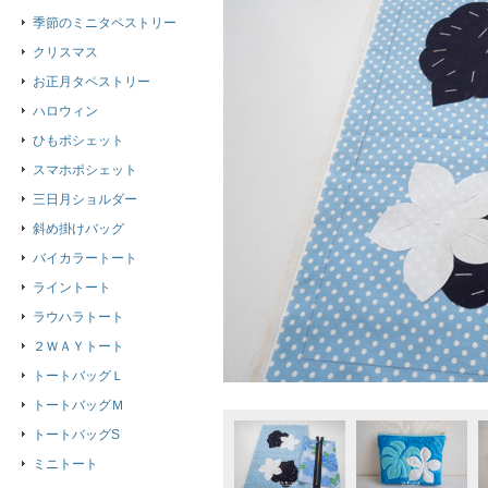
季節のミニタペストリー
クリスマス
お正月タペストリー
ハロウィン
ひもポシェット
スマホポシェット
三日月ショルダー
斜め掛けバッグ
バイカラートート
ライントート
ラウハラトート
２ＷＡＹトート
トートバッグＬ
トートバッグＭ
トートバッグS
ミニトート