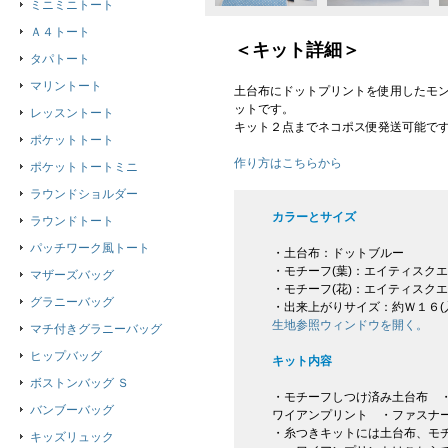
ミニミニトート
Ａ４トート
＜キット詳細＞
タパトート
マリントート
土台布にドットプリントを使用したモ
ットです。
レッスントート
キット２点までネコポス便発送可能で
ポケットトート
作り方はこちらから
ポケットトートミニ
ラウンドショルダー
カラーとサイズ
ラウンドトート
パッチワーク風トート
・土台布：ドットブルー
・モチーフ(葉)：エイティスク
マザーズバッグ
・モチーフ(花)：エイティスク
グラニーバッグ
・出来上がりサイズ：約Ｗ１６(
生地参照ウィンドウを開く。
マチ付きグラニーバッグ
ヒップバッグ
キット内容
ボストンバッグ Ｓ
・モチーフしつけ済み土台布 ・
バンブーバッグ
ワイアンプリント ・ファスナ
・糸つきキットには土台布、モ
キッズリュック