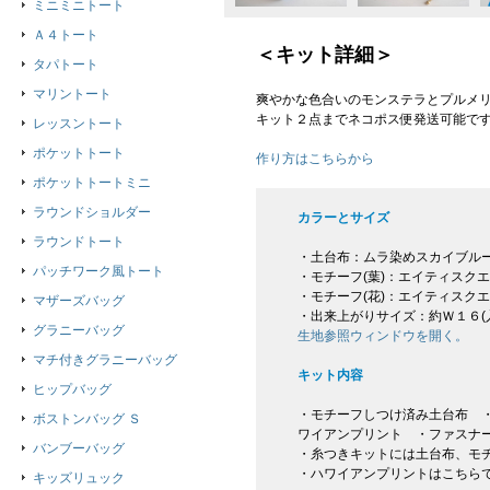
ミニミニトート
Ａ４トート
＜キット詳細＞
タパトート
マリントート
爽やかな色合いのモンステラとプルメ
キット２点までネコポス便発送可能で
レッスントート
ポケットトート
作り方はこちらから
ポケットトートミニ
ラウンドショルダー
カラーとサイズ
ラウンドトート
・土台布：ムラ染めスカイブル
パッチワーク風トート
・モチーフ(葉)：エイティスク
・モチーフ(花)：エイティスク
マザーズバッグ
・出来上がりサイズ：約Ｗ１６(
グラニーバッグ
生地参照ウィンドウを開く。
マチ付きグラニーバッグ
キット内容
ヒップバッグ
・モチーフしつけ済み土台布 ・
ボストンバッグ Ｓ
ワイアンプリント ・ファスナ
バンブーバッグ
・糸つきキットには土台布、モ
・ハワイアンプリントはこちら
キッズリュック