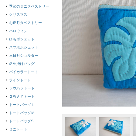
季節のミニタペストリー
クリスマス
お正月タペストリー
ハロウィン
ひもポシェット
スマホポシェット
三日月ショルダー
斜め掛けバッグ
バイカラートート
ライントート
ラウハラトート
２ＷＡＹトート
トートバッグＬ
トートバッグＭ
トートバッグS
ミニトート