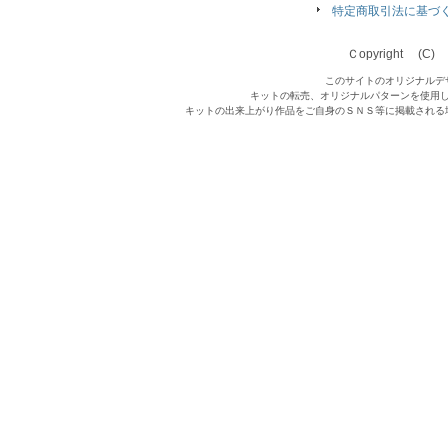
特定商取引法に基づ
Ｃopyright (C) Qu
このサイトのオリジナルデ
キットの転売、オリジナルパターンを使用
キットの出来上がり作品をご自身のＳＮＳ等に掲載される