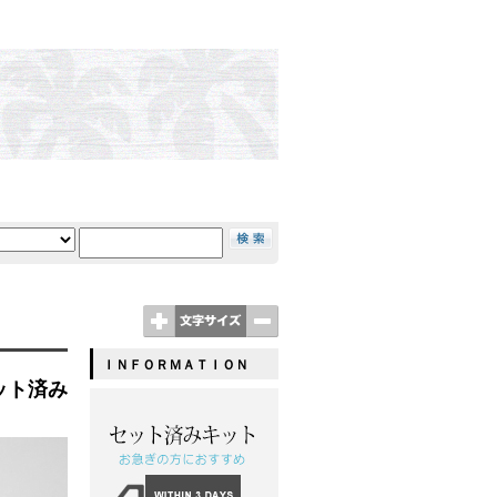
ＩＮＦＯＲＭＡＴＩＯＮ
ット済み