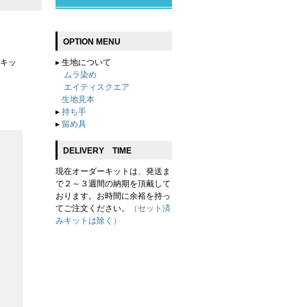
OPTION MENU
キッ
▸
生地について
ムラ染め
エイティスクエア
生地見本
▸
持ち手
▸
留め具
DELIVERY TIME
現在オーダーキットは、発送ま
で２～３週間の納期を頂戴して
おります。お時間に余裕を持っ
てご注文ください。
（セット済
みキットは除く）