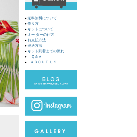
▸
送料無料について
▸
作り方
▸
キットについて
▸
オー ダーの仕方
▸
お支払方法
▸
発送方法
▸
キット到着までの流れ
▸
Ｑ＆Ａ
▸
ＡＢＯＵＴ ＵＳ