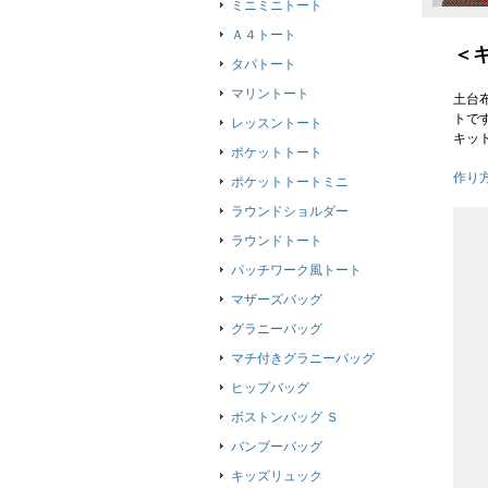
ミニミニトート
Ａ４トート
＜
タパトート
マリントート
土台
トで
レッスントート
キッ
ポケットトート
作り
ポケットトートミニ
ラウンドショルダー
ラウンドトート
パッチワーク風トート
マザーズバッグ
グラニーバッグ
マチ付きグラニーバッグ
ヒップバッグ
ボストンバッグ Ｓ
バンブーバッグ
キッズリュック