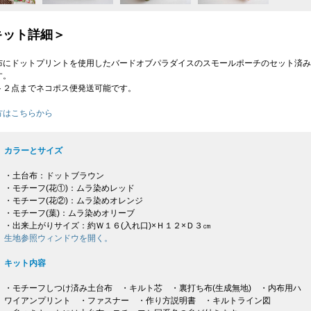
キット詳細＞
布にドットプリントを使用したバードオブパラダイスのスモールポーチのセット済み
す。
ト２点までネコポス便発送可能です。
方はこちらから
カラーとサイズ
・土台布：ドットブラウン
・モチーフ(花①)：ムラ染めレッド
・モチーフ(花②)：ムラ染めオレンジ
・モチーフ(葉)：ムラ染めオリーブ
・出来上がりサイズ：約Ｗ１６(入れ口)×Ｈ１２×Ｄ３㎝
生地参照ウィンドウを開く。
キット内容
・モチーフしつけ済み土台布 ・キルト芯 ・裏打ち布(生成無地) ・内布用ハ
ワイアンプリント ・ファスナー ・作り方説明書 ・キルトライン図