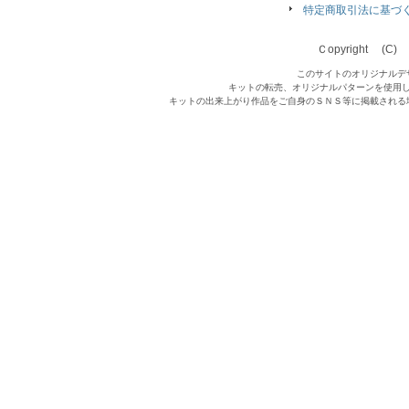
特定商取引法に基づ
Ｃopyright (C) Qu
このサイトのオリジナルデ
キットの転売、オリジナルパターンを使用
キットの出来上がり作品をご自身のＳＮＳ等に掲載される