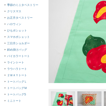
季節のミニタペストリー
クリスマス
お正月タペストリー
ハロウィン
ひもポシェット
スマホポシェット
三日月ショルダー
斜め掛けバッグ
バイカラートート
ライントート
ラウハラトート
２ＷＡＹトート
トートバッグＬ
トートバッグＭ
トートバッグS
ミニトート