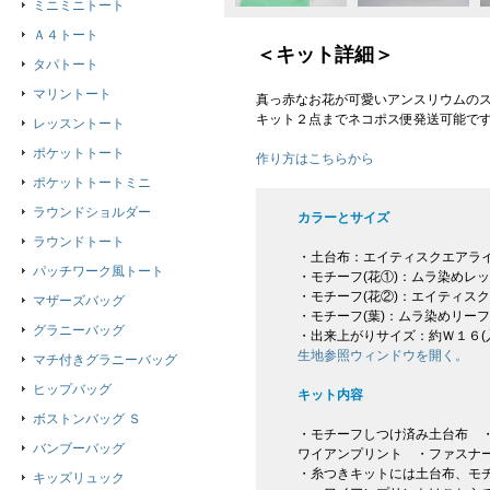
ミニミニトート
Ａ４トート
＜キット詳細＞
タパトート
マリントート
真っ赤なお花が可愛いアンスリウムの
キット２点までネコポス便発送可能で
レッスントート
ポケットトート
作り方はこちらから
ポケットトートミニ
ラウンドショルダー
カラーとサイズ
ラウンドトート
・土台布：エイティスクエアラ
パッチワーク風トート
・モチーフ(花①)：ムラ染めレ
・モチーフ(花②)：エイティス
マザーズバッグ
・モチーフ(葉)：ムラ染めリー
グラニーバッグ
・出来上がりサイズ：約Ｗ１６(
生地参照ウィンドウを開く。
マチ付きグラニーバッグ
ヒップバッグ
キット内容
ボストンバッグ Ｓ
・モチーフしつけ済み土台布 ・
バンブーバッグ
ワイアンプリント ・ファスナ
・糸つきキットには土台布、モ
キッズリュック