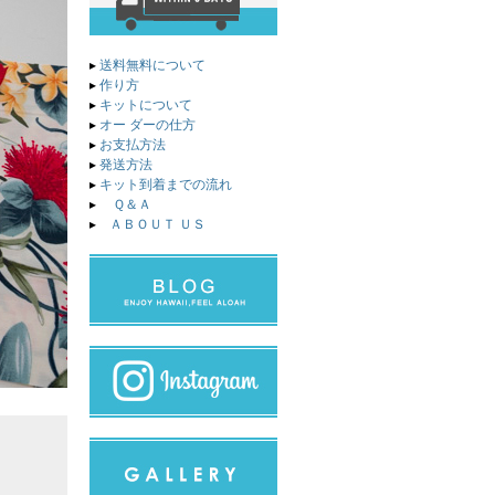
▸
送料無料について
▸
作り方
▸
キットについて
▸
オー ダーの仕方
▸
お支払方法
▸
発送方法
▸
キット到着までの流れ
▸
Ｑ＆Ａ
▸
ＡＢＯＵＴ ＵＳ