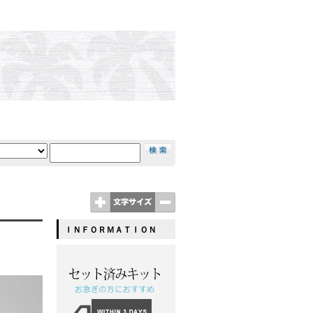
ＩＮＦＯＲＭＡＴＩＯＮ