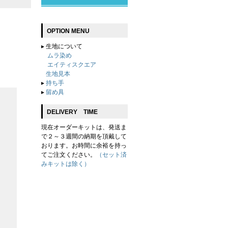
OPTION MENU
▸
生地について
ムラ染め
エイティスクエア
生地見本
▸
持ち手
▸
留め具
DELIVERY TIME
現在オーダーキットは、発送ま
で２～３週間の納期を頂戴して
おります。お時間に余裕を持っ
てご注文ください。
（セット済
みキットは除く）