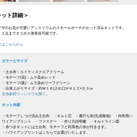
キット詳細＞
ギザのお花が可愛いアンスリウムのスモールポーチのセット済みキットです。
ト２点までネコポス便発送可能です。
方はこちらから
カラーとサイズ
・土台布：エイティスクエアクリーム
・モチーフ(花)：ムラ染めレッド
・モチーフ(葉)：ムラ染めリーフグリーン
・出来上がりサイズ：約Ｗ１６(入れ口)×Ｈ１２×Ｄ３㎝
生地参照ウィンドウを開く。
キット内容
・モチーフしつけ済み土台布 ・キルト芯 ・裏打ち布(生成無地) ・内布用ハ
ワイアンプリント ・ファスナー ・作り方説明書 ・キルトライン図
・糸つきキットには土台布、モチーフと同系色の糸が付きます。
・ハワイアンプリントはこちらでお選びいたします。