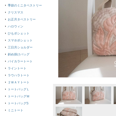
季節のミニタペストリー
クリスマス
お正月タペストリー
ハロウィン
ひもポシェット
スマホポシェット
三日月ショルダー
斜め掛けバッグ
バイカラートート
ライントート
ラウハラトート
２ＷＡＹトート
トートバッグＬ
トートバッグＭ
トートバッグS
ミニトート