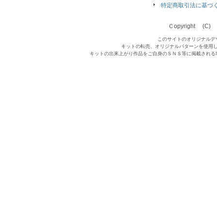
特定商取引法に基づ
Ｃopyright (C) Qu
このサイトのオリジナルデ
キットの転売、オリジナルパターンを使用
キットの出来上がり作品をご自身のＳＮＳ等に掲載される