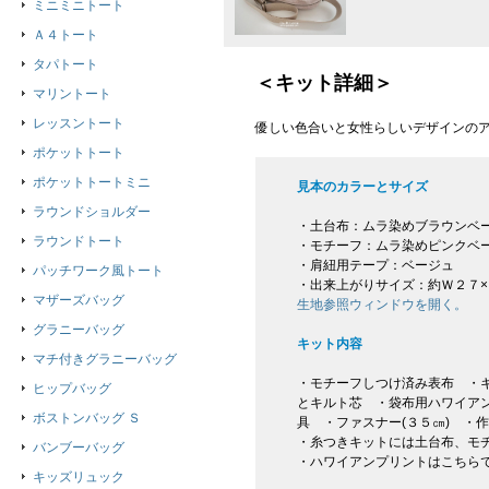
ミニミニトート
Ａ４トート
タパトート
＜キット詳細＞
マリントート
レッスントート
優しい色合いと女性らしいデザインのア
ポケットトート
ポケットトートミニ
見本のカラーとサイズ
ラウンドショルダー
・土台布：ムラ染めブラウンベ
ラウンドトート
・モチーフ：ムラ染めピンクベ
・肩紐用テープ：ベージュ
パッチワーク風トート
・出来上がりサイズ：約Ｗ２７×
マザーズバッグ
生地参照ウィンドウを開く。
グラニーバッグ
キット内容
マチ付きグラニーバッグ
・モチーフしつけ済み表布 ・キ
ヒップバッグ
とキルト芯 ・袋布用ハワイア
ボストンバッグ Ｓ
具 ・ファスナー(３５㎝) ・
・糸つきキットには土台布、モ
バンブーバッグ
・ハワイアンプリントはこちら
キッズリュック