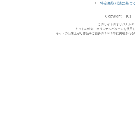
特定商取引法に基づ
Ｃopyright (C) Qu
このサイトのオリジナルデ
キットの転売、オリジナルパターンを使用
キットの出来上がり作品をご自身のＳＮＳ等に掲載される