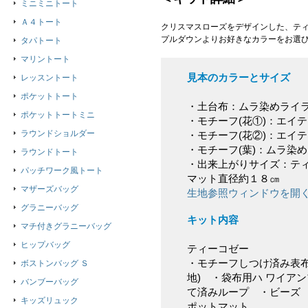
ミニミニトート
Ａ４トート
クリスマスローズをデザインした、ティ
プルダウンよりお好きなカラーをお選
タパトート
マリントート
見本のカラーとサイズ
レッスントート
ポケットトート
・土台布：ムラ染めライ
ポケットトートミニ
・モチーフ(花①)：エイ
ラウンドショルダー
・モチーフ(花②)：エイ
・モチーフ(葉)：ムラ染
ラウンドトート
・出来上がりサイズ：テ
パッチワーク風トート
マット直径約１８㎝
マザーズバッグ
生地参照ウィンドウを開
グラニーバッグ
キット内容
マチ付きグラニーバッグ
ヒップバッグ
ティーコゼー
・モチーフしつけ済み表布
ボストンバッグ Ｓ
地) ・袋布用ハ ワイア
バンブーバッグ
て済みループ ・ビーズ
キッズリュック
ポットマット