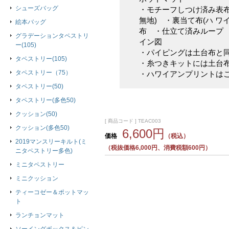
シューズバッグ
・モチーフしつけ済み表布
無地) ・裏当て布(ハ 
絵本バッグ
布 ・仕立て済みループ
グラデーションタペストリ
イン図
ー(105)
・パイピングは土台布と
タペストリー(105)
・糸つきキットには土台
タペストリー（75）
・ハワイアンプリントは
タペストリー(50)
タペストリー(多色50)
クッション(50)
[ 商品コード ] TEAC003
クッション(多色50)
6,600円
価格
（税込）
2019マンスリーキルト(ミ
（税抜価格6,000円、消費税額600円）
ニタペストリー多色)
ミニタペストリー
ミニクッション
ティーコゼー＆ポットマッ
ト
ランチョンマット