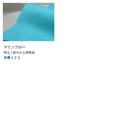
マリンブルー
明るく鮮やかな薄青緑。
糸番１２３