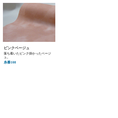
ピンクベージュ
落ち着いたピンク掛かったベージ
ュ。
糸番108