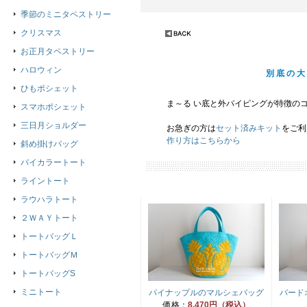
季節のミニタペストリー
クリスマス
お正月タペストリー
ハロウィン
別底の大
ひもポシェット
ま～る い底と外パイピングが特徴の
スマホポシェット
三日月ショルダー
お急ぎの方は
セット済みキット
をご利
作り方はこちらから
斜め掛けバッグ
バイカラートート
ライントート
ラウハラトート
２ＷＡＹトート
トートバッグＬ
トートバッグＭ
トートバッグS
ミニトート
パイナップルのマルシェバッグ
バード
価格：
8,470円（税込）