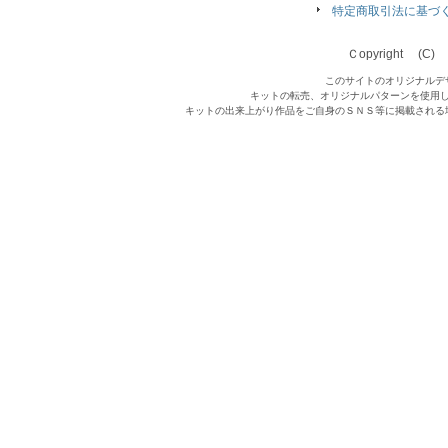
特定商取引法に基づ
Ｃopyright (C) Qu
このサイトのオリジナルデ
キットの転売、オリジナルパターンを使用
キットの出来上がり作品をご自身のＳＮＳ等に掲載される