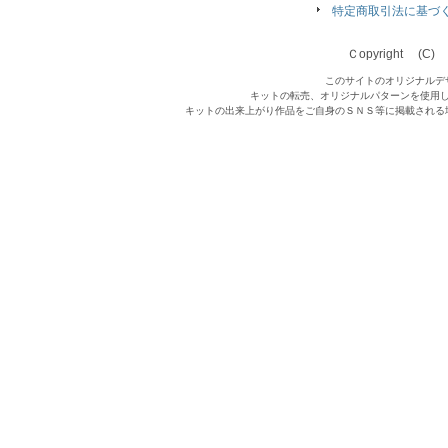
特定商取引法に基づ
Ｃopyright (C) Qu
このサイトのオリジナルデ
キットの転売、オリジナルパターンを使用
キットの出来上がり作品をご自身のＳＮＳ等に掲載される