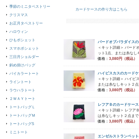
季節のミニタペストリー
カードケースの作り方はこちら
クリスマス
お正月タペストリー
ハロウィン
ひもポシェット
バードオブパラダイスの
＜キット詳細＞ バード
スマホポシェット
ット1点、または糸なしキ
三日月ショルダー
価格：
3,080円（税込）
斜め掛けバッグ
ハイビスカスのカードケ
バイカラートート
＜キット詳細＞ ハイビ
ライントート
または糸なしキット２点ま
価格：
3,080円（税込）
ラウハラトート
２ＷＡＹトート
レフアＢのカードケース
トートバッグＬ
＜キット詳細＞ レフア
トートバッグＭ
は糸なしキット２点までネ
価格：
3,080円（税込）
トートバッグS
ミニトート
エンゼルストランペット