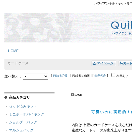
ハワイアンキルトキット専
HOME
カードケース
[
商品名のみ
] [ 商品名と画像 ] [
画像のみ
]
並べ替え：
在庫あり
商品カテゴリ
セット済みキット
可愛いのに実用的！
ミニポーチバイキング
ショルダーバッグ
内側は 市販のカードケースを挟むだ
マルシェバッグ
素敵なカードケースが出来上がります