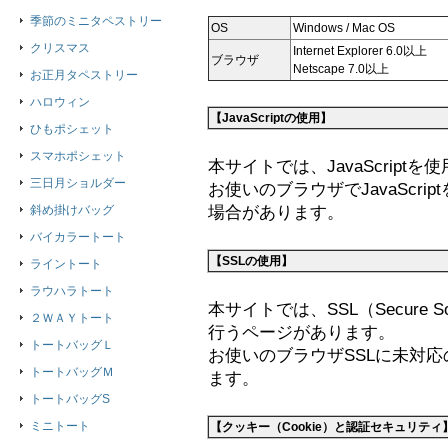
季節のミニタペストリー
OS
Windows / Mac OS
クリスマス
Internet Explorer 6.0以上
ブラウザ
Netscape 7.0以上
お正月タペストリー
ハロウィン
【JavaScriptの使用】
ひもポシェット
スマホポシェット
本サイトでは、JavaScrip
三日月ショルダー
お使いのブラウザでJavaScr
斜め掛けバッグ
場合があります。
バイカラートート
【SSLの使用】
ライントート
ラウハラトート
本サイトでは、SSL（Secure S
２ＷＡＹトート
行うページがあります。
トートバッグＬ
お使いのブラウザSSLに未対
トートバッグＭ
ます。
トートバッグS
ミニトート
【クッキー（Cookie）と認証セキュリティ