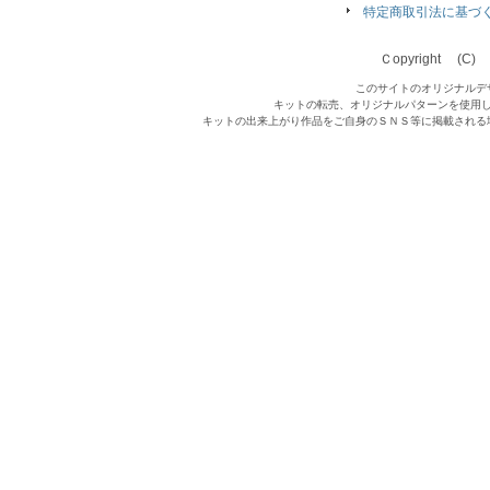
特定商取引法に基づ
Ｃopyright (C) Qu
このサイトのオリジナルデ
キットの転売、オリジナルパターンを使用
キットの出来上がり作品をご自身のＳＮＳ等に掲載される