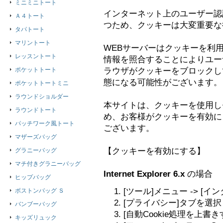
ミニミニトート
インターネット上のユーザー認
Ａ４トート
つため、クッキーは大変重要な
タパトート
マリントート
WEBサーバーはクッキーを利
レッスントート
情報を照合することによりユー
ポケットトート
ラウザがクッキーをブロックし
態になる可能性がございます。
ポケットトートミニ
ラウンドショルダー
本サイトは、クッキーを使用し
ラウンドトート
め、お客様がクッキーを有効に
パッチワーク風トート
ございます。
マザーズバッグ
【クッキーを有効にする】
グラニーバッグ
マチ付きグラニーバッグ
Internet Explorer 6.x
の場合
ヒップバッグ
[ツール]メニュー -> [
ボストンバッグ Ｓ
[プライバシー]タブを選択
バンブーバッグ
[自動Cookie処理を上書
キッズリュック