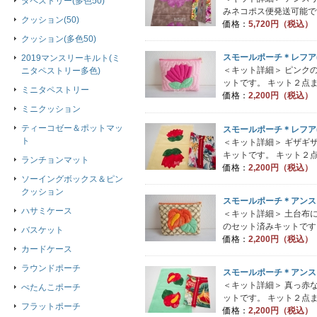
タペストリー(多色50)
みネコポス便発送可能です
クッション(50)
価格：
5,720円（税込）
クッション(多色50)
スモールポーチ＊レフア
2019マンスリーキルト(ミ
＜キット詳細＞ ピンク
ニタペストリー多色)
ットです。 キット２点ま
ミニタペストリー
価格：
2,200円（税込）
ミニクッション
ティーコゼー＆ポットマッ
スモールポーチ＊レフア
ト
＜キット詳細＞ ギザギ
キットです。 キット２点
ランチョンマット
価格：
2,200円（税込）
ソーイングボックス＆ピン
クッション
スモールポーチ＊アンス
ハサミケース
＜キット詳細＞ 土台布
のセット済みキットです。
バスケット
価格：
2,200円（税込）
カードケース
ラウンドポーチ
スモールポーチ＊アンス
＜キット詳細＞ 真っ赤
ぺたんこポーチ
ットです。 キット２点ま
フラットポーチ
価格：
2,200円（税込）