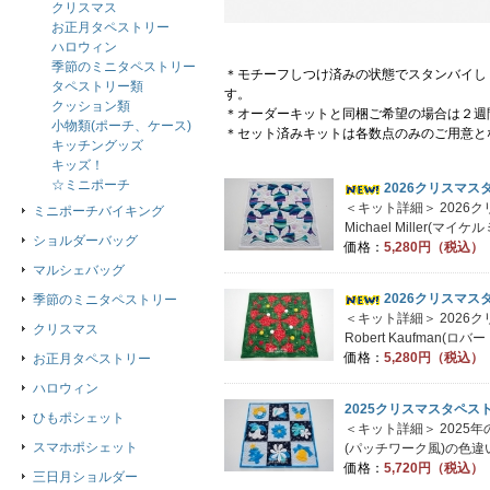
クリスマス
お正月タペストリー
ハロウィン
季節のミニタペストリー
＊モチーフしつけ済みの状態でスタンバイし
タペストリー類
す。
クッション類
＊オーダーキットと同梱ご希望の場合は２週
小物類(ポーチ、ケース)
＊セット済みキットは各数点のみのご用意と
キッチングッズ
キッズ！
☆ミニポーチ
2026クリスマス
＜キット詳細＞ 2026
ミニポーチバイキング
Michael Miller(マ
ショルダーバッグ
価格：
5,280円（税込）
マルシェバッグ
2026クリスマス
季節のミニタペストリー
＜キット詳細＞ 2026
クリスマス
Robert Kaufman(ロ
価格：
5,280円（税込）
お正月タペストリー
ハロウィン
2025クリスマスタペス
ひもポシェット
＜キット詳細＞ 2025
スマホポシェット
(パッチワーク風)の色違
価格：
5,720円（税込）
三日月ショルダー