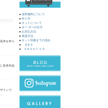
▸
送料無料について
▸
作り方
▸
キットについて
▸
オー ダーの仕方
▸
お支払方法
▸
発送方法
▸
キット到着までの流れ
で見本を作り
▸
Ｑ＆Ａ
▸
ＡＢＯＵＴ ＵＳ
りに見本作品
デザインで
.