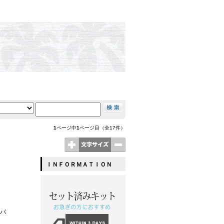
1
ページ中
1
ページ目（全17件）
ＩＮＦＯＲＭＡＴＩＯＮ
、パ