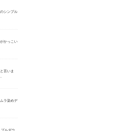
用のシンプル
ンがかっこい
』と言いま
.
のムラ染めデ
＊プルダウ