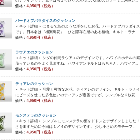
のデザインです。見本はちょっぴり大人っぽい渋めのカラーでご用意い...
価格：
4,950円（税込）
バードオブパラダイスのクッション
＜キット詳細＞ はまるで鳥のような形をしたお花、バードオブパラダイ
です。日本名は『極楽鳥花』、ひと際存在感のある植物。キルト・ラナ...
価格：
4,950円（税込）
ラウアエのクッション
＜キット詳細＞ シダの仲間ラウアエのデザインです。ハワイのホテルの
茂っているのをよく見ますね。ハワイアンキルトはもちろん、ハワイア...
価格：
4,950円（税込）
ティアレのクッション
＜キット詳細＞ 可愛く可憐なお花、ティアレのデザイン。キルト・ラナ
にビーズを使った多色使いのティアレが定番ですが、シンプルな６枚花...
価格：
4,950円（税込）
モンステラのクッション
＜キット詳細＞ シンプルにモンステラの葉をドドンとデザインしました
さを出すために今回は１／４のデザインです。 少し小さめのモチーフ...
価格：
4,950円（税込）