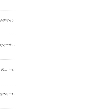
スのデザイン
庭などで生い
イでは、中心
！葉のリアル