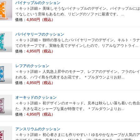
パイナップルのクッション
＜キット詳細＞ 美味しそうなパイナップルのデザイン。パイナップルに
てなしという意味もあるため、リビングのソファに最適です。 ...
価格：
4,950円（税込）
パパイヤリーフのクッション
＜キット詳細＞ 独特の形をしたパパイヤリーフのデザイン。キルト・ラ
てのモチーフです。実物を見てデザインしたので、リアルなアウトライ...
価格：
4,950円（税込）
レフアのクッション
＜キット詳細＞ 人気急上昇中のモチーフ、レフアのデザイン。フラのレ
われる、ハワイ島を代表するお花です。 ＊プルダウンよりお好...
価格：
4,950円（税込）
オーキッドのクッション
＜キット詳細＞ 初デザインのオーキッド。見本は秋らしい落ち着いた色
た。大きな花とシャープな葉が特徴です。 ＊プルダウンよりお...
価格：
4,950円（税込）
アンスリウムのクッション
＜キット詳細＞ 初心者さまにも作りやすい！ゆるやかなカーブが人気の