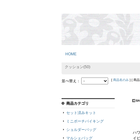
HOME
クッション(50)
[
商品名のみ
] [ 商
並べ替え：
商品カテゴリ
セット済みキット
ミニポーチバイキング
ショルダーバッグ
ハ
マルシェバッグ
イ