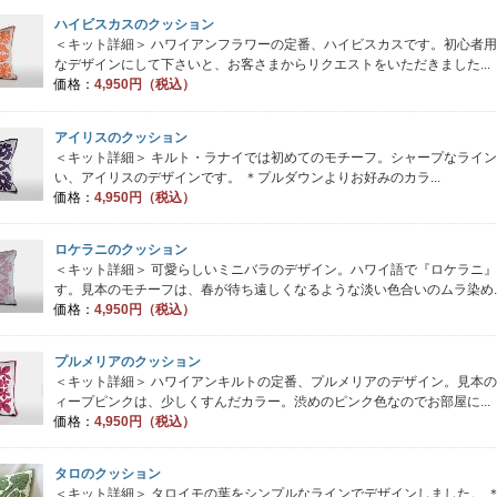
ハイビスカスのクッション
＜キット詳細＞ ハワイアンフラワーの定番、ハイビスカスです。初心者
なデザインにして下さいと、お客さまからリクエストをいただきました...
価格：
4,950円（税込）
アイリスのクッション
＜キット詳細＞ キルト・ラナイでは初めてのモチーフ。シャープなライ
い、アイリスのデザインです。 ＊プルダウンよりお好みのカラ...
価格：
4,950円（税込）
ロケラニのクッション
＜キット詳細＞ 可愛らしいミニバラのデザイン。ハワイ語で『ロケラニ
す。見本のモチーフは、春が待ち遠しくなるような淡い色合いのムラ染め..
価格：
4,950円（税込）
プルメリアのクッション
＜キット詳細＞ ハワイアンキルトの定番、プルメリアのデザイン。見本
ィープピンクは、少しくすんだカラー。渋めのピンク色なのでお部屋に...
価格：
4,950円（税込）
タロのクッション
＜キット詳細＞ タロイモの葉をシンプルなラインでデザインしました。 