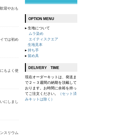
は歓迎やおも
OPTION MENU
▸
生地について
ムラ染め
エイティスクエア
ナイでは初め
生地見本
▸
持ち手
▸
留め具
DELIVERY TIME
イにもよく使
現在オーダーキットは、発送ま
で２～３週間の納期を頂戴して
おります。お時間に余裕を持っ
てご注文ください。
（セット済
みキットは除く）
合いにしまし
アンスリウム