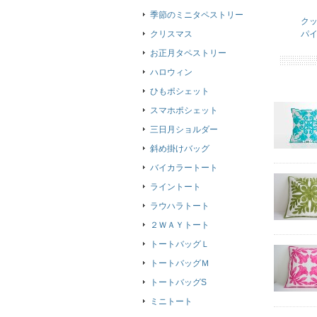
季節のミニタペストリー
ク
クリスマス
パ
お正月タペストリー
ハロウィン
ひもポシェット
スマホポシェット
三日月ショルダー
斜め掛けバッグ
バイカラートート
ライントート
ラウハラトート
２ＷＡＹトート
トートバッグＬ
トートバッグＭ
トートバッグS
ミニトート