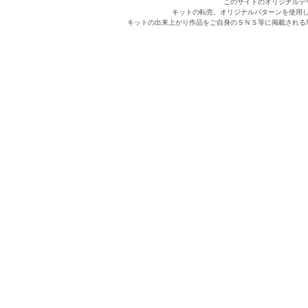
このサイトのオリジナルデ
キットの転売、オリジナルパターンを使用
キットの出来上がり作品をご自身のＳＮＳ等に掲載される