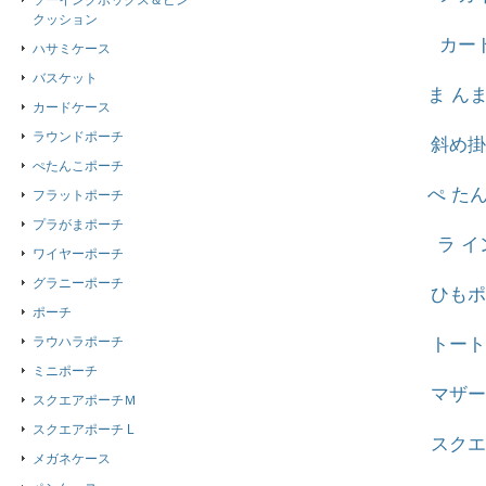
ソーイングボックス＆ピン
クッション
カー
ハサミケース
バスケット
ま ん
カードケース
ラウンドポーチ
斜め掛
ぺたんこポーチ
ぺ た
フラットポーチ
プラがまポーチ
ラ 
ワイヤーポーチ
グラニーポーチ
ひもポ
ポーチ
ラウハラポーチ
トート
ミニポーチ
マザー
スクエアポーチＭ
スクエアポーチ L
スクエ
メガネケース