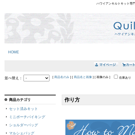
ハワイアンキルトキット専
HOME
[
商品名のみ
] [
商品名と画像
] [ 画像のみ ]
並べ替え：
在庫あり
作り方
商品カテゴリ
セット済みキット
ミニポーチバイキング
ショルダーバッグ
マルシェバッグ